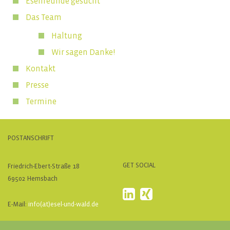
Eselfreunde gesucht
Das Team
Haltung
Wir sagen Danke!
Kontakt
Presse
Termine
POSTANSCHRIFT
GET SOCIAL
Friedrich-Ebert-Straße 18
69502 Hemsbach
E-Mail:
info(at)esel-und-wald.de